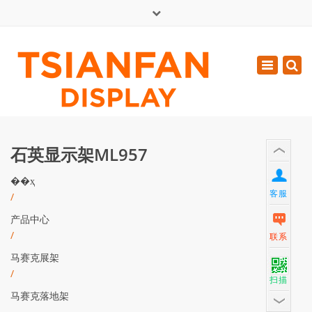
×
English
Toggle
周一 - 周六: 7:00 - 17:00
navigatio
0086-13365904989
inquiry@tsianfan.com
石英显示架ML957
��ҳ
客服
/
产品中心
/
联系
马赛克展架
/
扫描
马赛克落地架