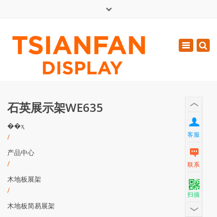
×
English
Toggle
周一 - 周六: 7:00 - 17:00
navigatio
0086-13365904989
inquiry@tsianfan.com
石英展示架WE635
��ҳ
客服
/
产品中心
/
联系
木地板展架
/
扫描
木地板简易展架