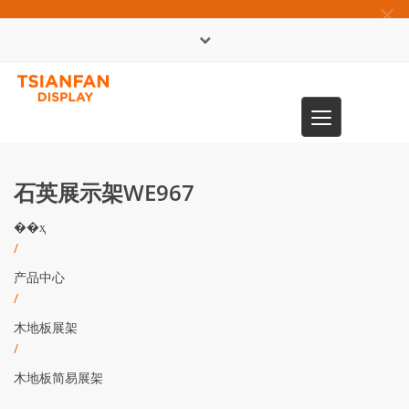
×
English
Toggle
0086-13365904989
navigation
石英展示架WE967
��ҳ
/
产品中心
/
木地板展架
/
木地板简易展架