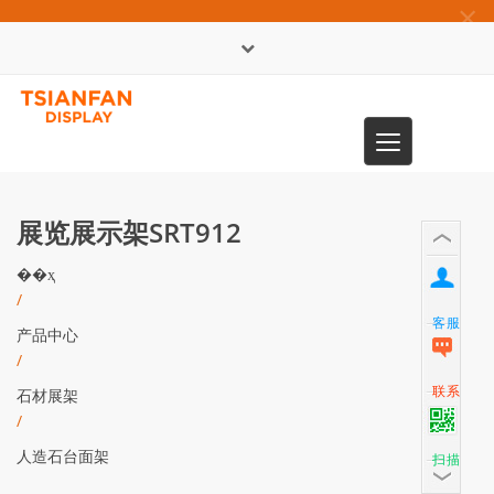
×
English
Toggle
0086-13365904989
navigation
展览展示架SRT912
��ҳ
/
客服
产品中心
/
联系
石材展架
/
人造石台面架
扫描