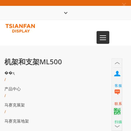
×
English
Toggle
0086-13365904989
navigation
机架和支架ML500
��ҳ
/
客服
产品中心
/
联系
马赛克展架
/
马赛克落地架
扫描