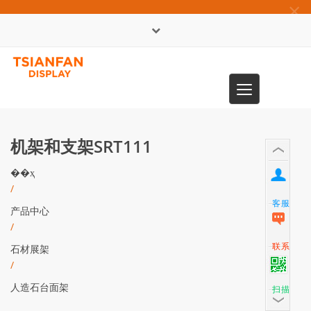
×
English
Toggle
0086-13365904989
navigation
机架和支架SRT111
��ҳ
/
客服
产品中心
/
联系
石材展架
/
人造石台面架
扫描