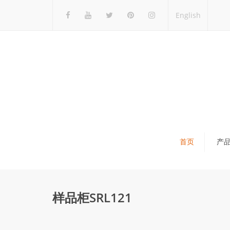
English
首页
产
瓷砖展架
石材展架
样品柜SRL121
马赛克展架
木地板展架