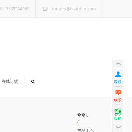
×
6-13365904989
inquiry@tsianfan.com
在线订购
客服
联系
��ҳ
扫描
/
产品中心