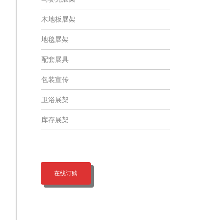
木地板展架
地毯展架
配套展具
包装宣传
卫浴展架
库存展架
在线订购