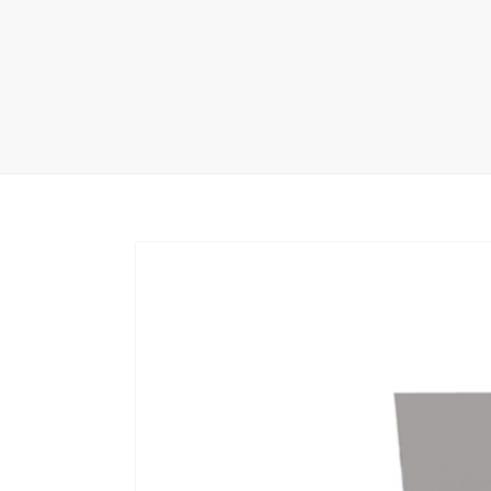
地毯展架
配套展具
包装宣传
卫浴展架
库存展架