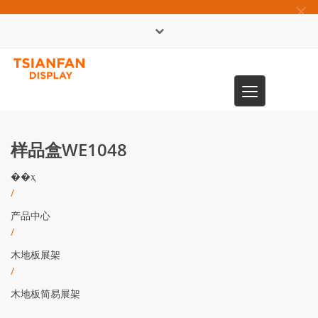
×
English
Toggle
0086-13365904989
navigation
样品盒WE1048
��ҳ
/
产品中心
/
木地板展架
/
木地板简易展架