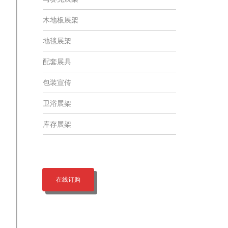
木地板展架
地毯展架
配套展具
包装宣传
卫浴展架
库存展架
在线订购