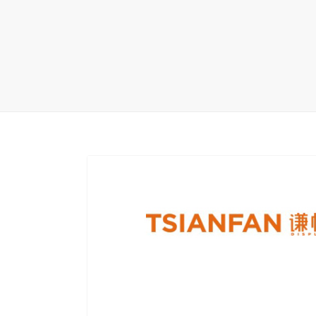
地毯展架
配套展具
包装宣传
卫浴展架
库存展架