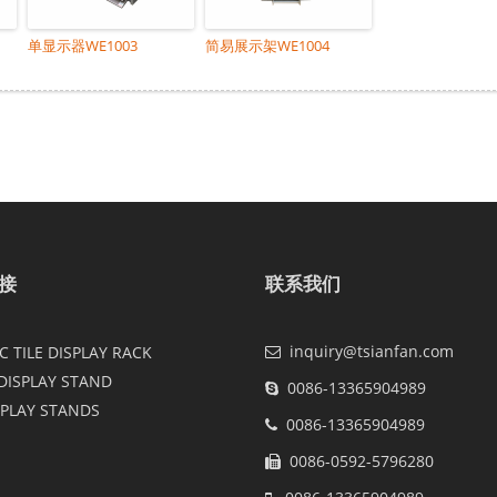
单显示器WE1003
简易展示架WE1004
接
联系我们
inquiry@tsianfan.com
 TILE DISPLAY RACK
DISPLAY STAND
0086-13365904989
SPLAY STANDS
0086-13365904989
0086-0592-5796280