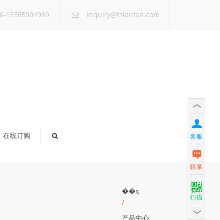
×
6-13365904989
inquiry@tsianfan.com
在线订购
客服
联系
��ҳ
扫描
/
产品中心