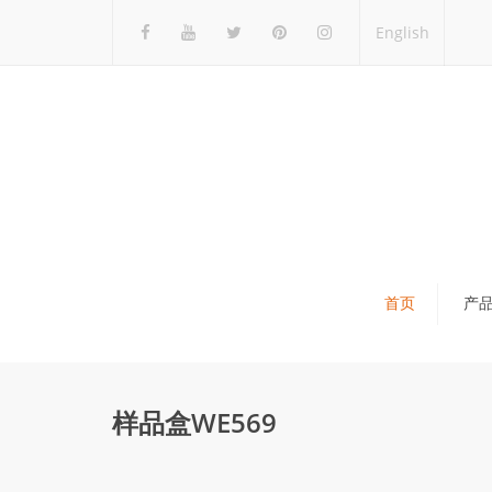
English
首页
产
瓷砖展架
石材展架
样品盒WE569
马赛克展架
木地板展架