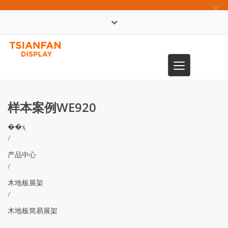
×
English
Toggle
0086-13365904989
navigation
样本案例WE920
��ҳ
/
产品中心
/
木地板展架
/
木地板简易展架