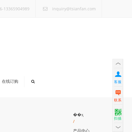
×
6-13365904989
inquiry@tsianfan.com
在线订购
客服
联系
��ҳ
扫描
/
产品中心