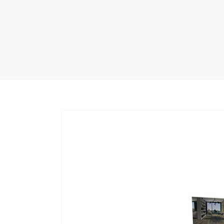
地毯展架
配套展具
包装宣传
卫浴展架
库存展架