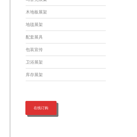
木地板展架
地毯展架
配套展具
包装宣传
卫浴展架
库存展架
在线订购