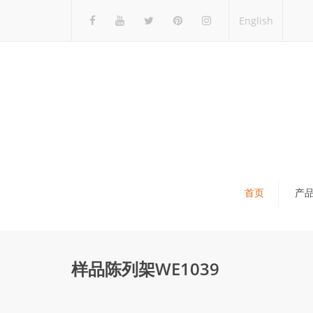
English
首页
产
瓷砖展架
石材展架
样品陈列架WE1039
马赛克展架
木地板展架