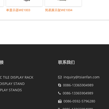
单显示器WE1003
简易展示架WE1004
接
联系我们
inquiry@tsianfan.com
 TILE DISPLAY RACK
DISPLAY STAND
0086-13365904989
SPLAY STANDS
0086-13365904989
0086-0592-5796280