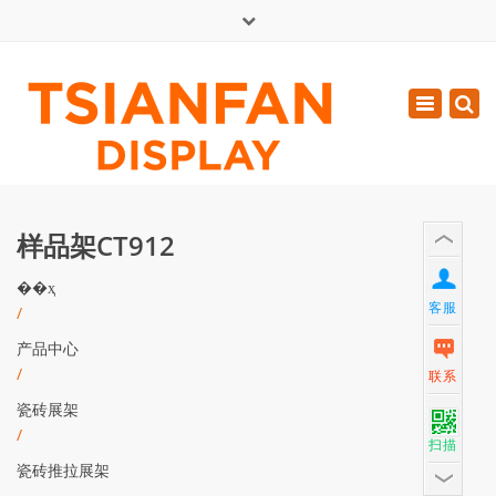
×
English
Toggle
周一 - 周六: 7:00 - 17:00
navigatio
0086-13365904989
inquiry@tsianfan.com
样品架CT912
��ҳ
客服
/
产品中心
/
联系
瓷砖展架
/
扫描
瓷砖推拉展架