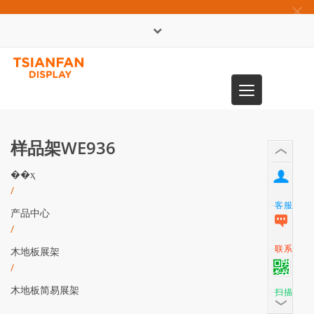
×
English
Toggle
0086-13365904989
navigation
样品架WE936
��ҳ
/
客服
产品中心
/
联系
木地板展架
/
木地板简易展架
扫描