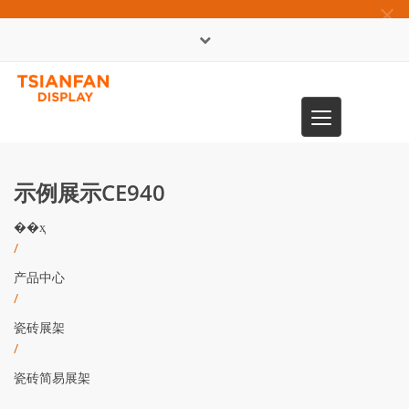
×
English
Toggle
0086-13365904989
navigation
示例展示CE940
��ҳ
/
产品中心
/
瓷砖展架
/
瓷砖简易展架