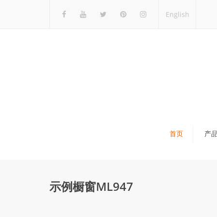
English
首页
产
瓷砖展架
石材展架
示例橱窗ML947
马赛克展架
木地板展架