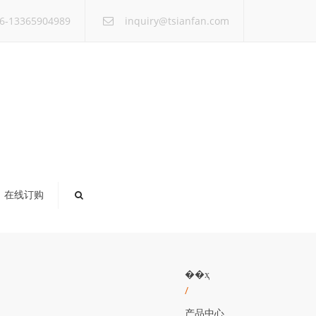
×
6-13365904989
inquiry@tsianfan.com
在线订购
��ҳ
/
产品中心