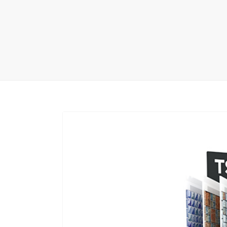
地毯展架
配套展具
包装宣传
卫浴展架
库存展架