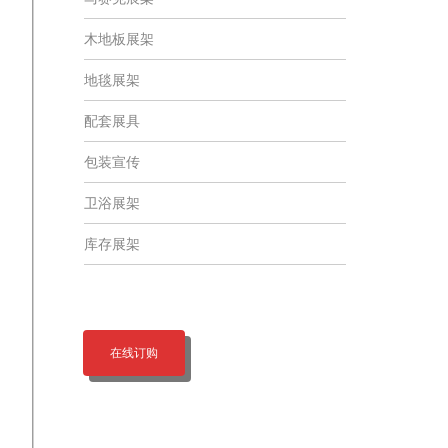
木地板展架
地毯展架
配套展具
包装宣传
卫浴展架
库存展架
在线订购