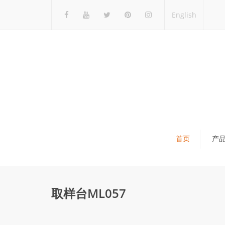
English
首页
产
瓷砖展架
石材展架
取样台ML057
马赛克展架
木地板展架