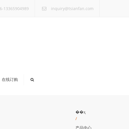
×
6-13365904989
inquiry@tsianfan.com
在线订购
��ҳ
/
产品中心