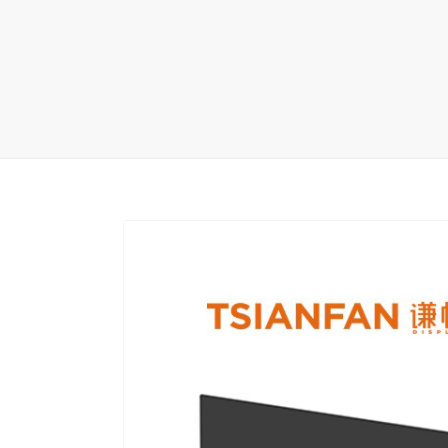
地毯展架
配套展具
包装宣传
卫浴展架
库存展架