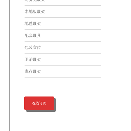
木地板展架
地毯展架
配套展具
包装宣传
卫浴展架
库存展架
在线订购