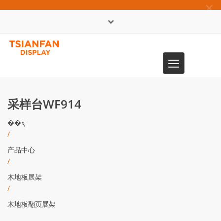
×
English
Toggle
0086-13365904989
navigation
采样台WF914
��ҳ
/
产品中心
/
木地板展架
/
木地板翻页展架