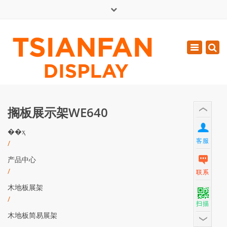
×
English
Toggle
周一 - 周六: 7:00 - 17:00
navigatio
0086-13365904989
inquiry@tsianfan.com
搁板展示架WE640
��ҳ
客服
/
产品中心
/
联系
木地板展架
/
扫描
木地板简易展架