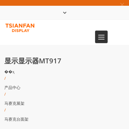
×
English
Toggle
0086-13365904989
navigation
显示显示器MT917
��ҳ
/
产品中心
/
马赛克展架
/
马赛克台面架