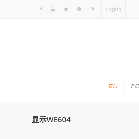
English
首页
产
瓷砖展架
石材展架
显示WE604
马赛克展架
木地板展架