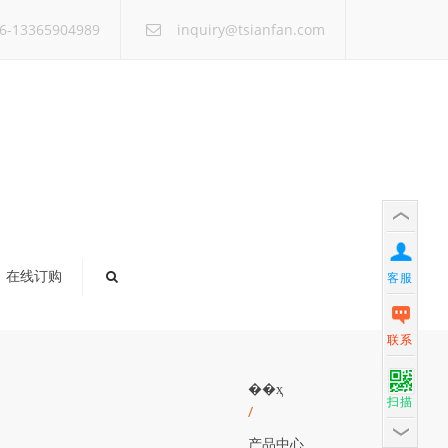
×
6-13365904989
inquiry@tsianfan.com
在线订购
客服
联系
��ҳ
扫描
/
产品中心