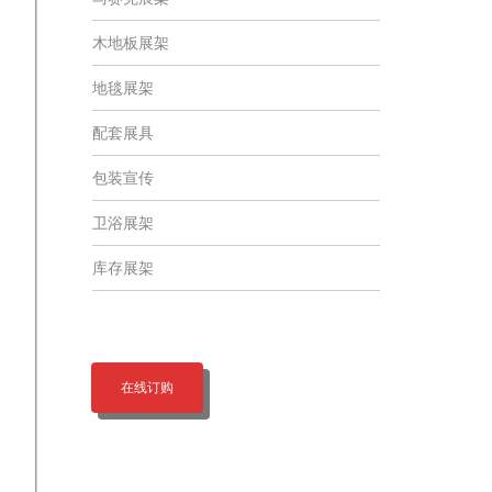
木地板展架
地毯展架
配套展具
包装宣传
卫浴展架
库存展架
在线订购