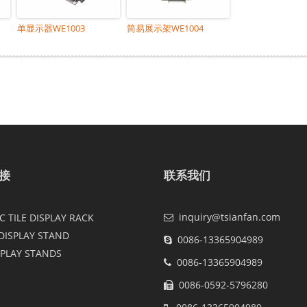
单显示器WE1003
简易展示架WE1004
接
联系我们
inquiry@tsianfan.com
 TILE DISPLAY RACK
DISPLAY STAND
0086-13365904989
SPLAY STANDS
0086-13365904989
0086-0592-5796280