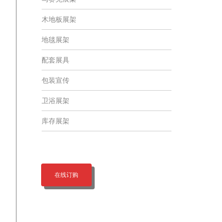
木地板展架
地毯展架
配套展具
包装宣传
卫浴展架
库存展架
在线订购