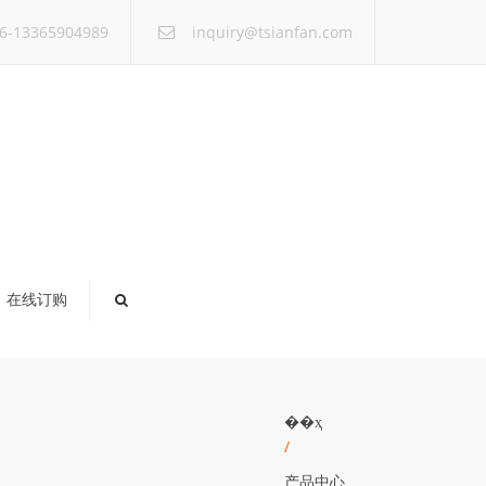
×
6-13365904989
inquiry@tsianfan.com
在线订购
��ҳ
/
产品中心