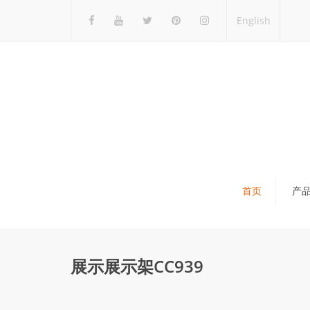
English
首页
产
瓷砖展架
石材展架
展示展示架CC939
马赛克展架
木地板展架