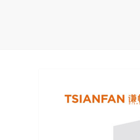
地毯展架
配套展具
包装宣传
卫浴展架
库存展架