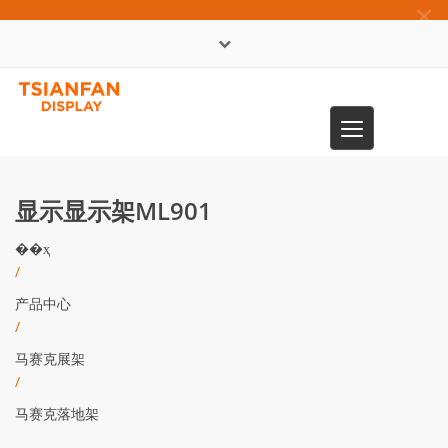
×
English
Toggle
0086-13365904989
navigation
显示显示架ML901
��ҳ
/
产品中心
/
马赛克展架
/
马赛克落地架