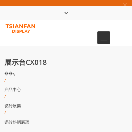
×
English
Toggle
0086-13365904989
navigation
展示台CX018
��ҳ
/
产品中心
/
瓷砖展架
/
瓷砖斜躺展架