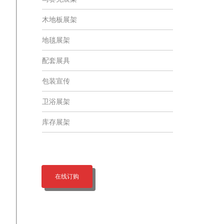
木地板展架
地毯展架
配套展具
包装宣传
卫浴展架
库存展架
在线订购