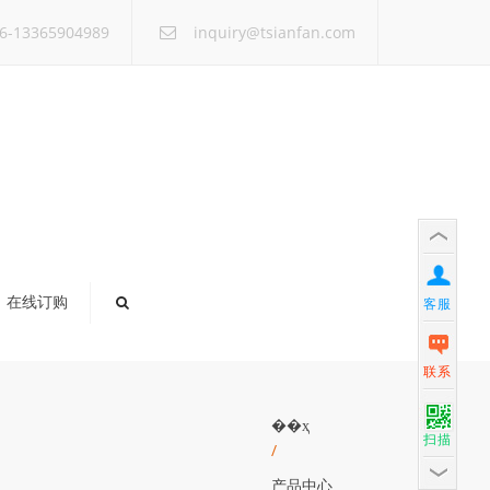
×
6-13365904989
inquiry@tsianfan.com
在线订购
客服
联系
��ҳ
扫描
/
产品中心