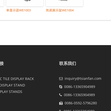
单显示器WE1003
简易展示架WE1004
接
联系我们
inquiry@tsianfan.com
 TILE DISPLAY RACK
DISPLAY STAND
0086-13365904989
SPLAY STANDS
0086-13365904989
0086-0592-5796280