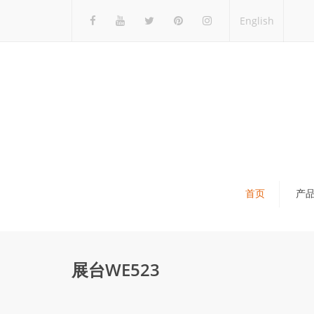
English
首页
产
瓷砖展架
石材展架
展台WE523
马赛克展架
木地板展架