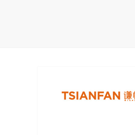
地毯展架
配套展具
包装宣传
卫浴展架
库存展架