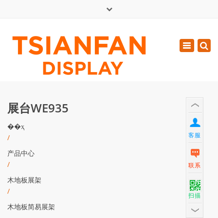
×
English
Toggle
周一 - 周六: 7:00 - 17:00
navigatio
0086-13365904989
inquiry@tsianfan.com
展台WE935
��ҳ
客服
/
产品中心
/
联系
木地板展架
/
扫描
木地板简易展架