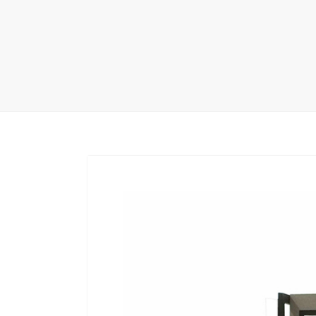
地毯展架
配套展具
包装宣传
卫浴展架
库存展架