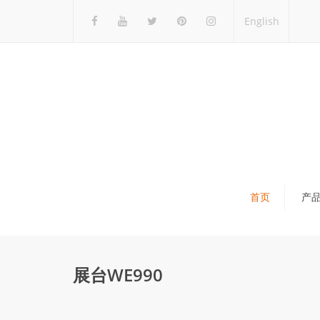
English
首页
产
瓷砖展架
石材展架
展台WE990
马赛克展架
木地板展架