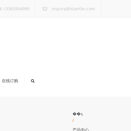
×
6-13365904989
inquiry@tsianfan.com
在线订购
��ҳ
/
产品中心