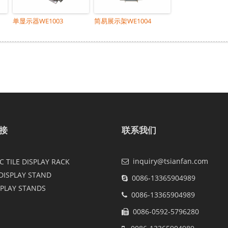
单显示器WE1003
简易展示架WE1004
接
联系我们
inquiry@tsianfan.com
 TILE DISPLAY RACK
DISPLAY STAND
0086-13365904989
SPLAY STANDS
0086-13365904989
0086-0592-5796280