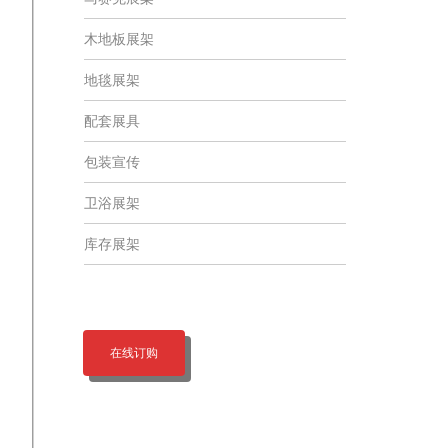
木地板展架
地毯展架
配套展具
包装宣传
卫浴展架
库存展架
在线订购