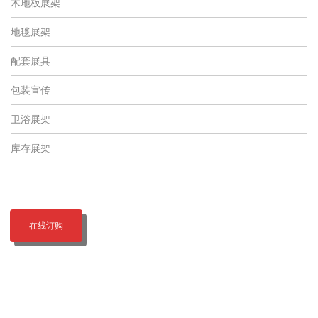
木地板展架
地毯展架
配套展具
包装宣传
卫浴展架
库存展架
在线订购