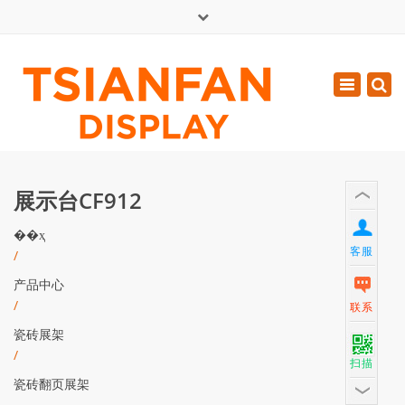
×
English
Toggle
周一 - 周六: 7:00 - 17:00
navigatio
0086-13365904989
inquiry@tsianfan.com
展示台CF912
��ҳ
客服
/
产品中心
/
联系
瓷砖展架
/
扫描
瓷砖翻页展架