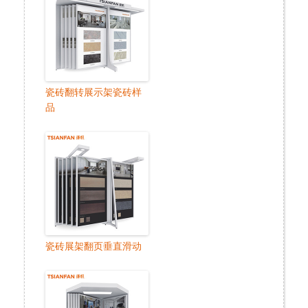
瓷砖翻转展示架瓷砖样
品
瓷砖展架翻页垂直滑动