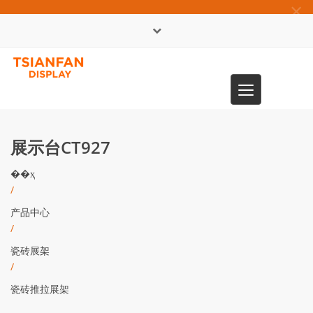
×
English
Toggle
0086-13365904989
navigation
展示台CT927
��ҳ
/
产品中心
/
瓷砖展架
/
瓷砖推拉展架