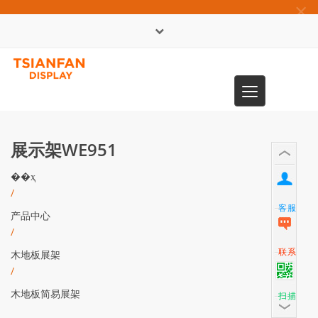
×
English
Toggle
0086-13365904989
navigation
展示架WE951
��ҳ
/
客服
产品中心
/
联系
木地板展架
/
木地板简易展架
扫描