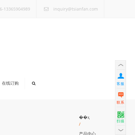
×
6-13365904989
inquiry@tsianfan.com
在线订购
客服
联系
��ҳ
扫描
/
产品中心