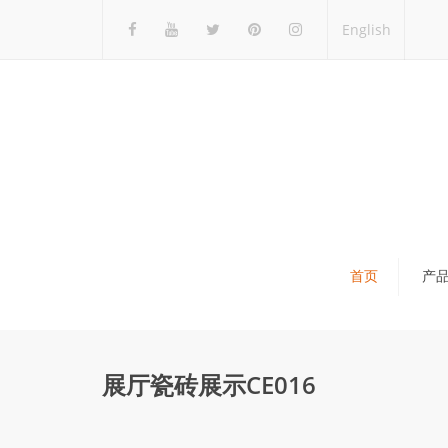
English
首页
产
瓷砖展架
石材展架
展厅瓷砖展示CE016
马赛克展架
木地板展架