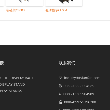
瓷砖架CE003
瓷砖显示CE004
接
联系我们
inquiry@tsianfan.com
 TILE DISPLAY RACK
DISPLAY STAND
0086-13365904989
SPLAY STANDS
0086-13365904989
0086-0592-5796280