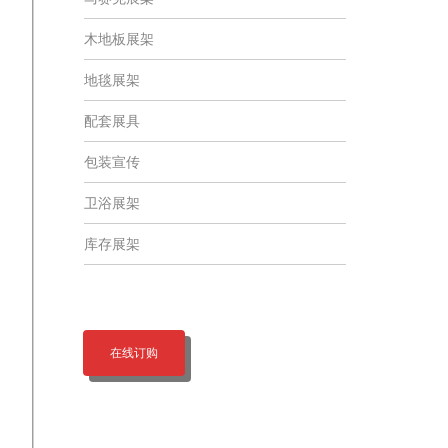
木地板展架
地毯展架
配套展具
包装宣传
卫浴展架
库存展架
在线订购