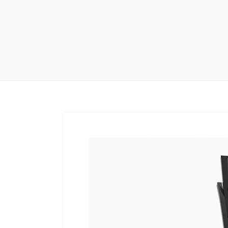
地毯展架
配套展具
包装宣传
卫浴展架
库存展架