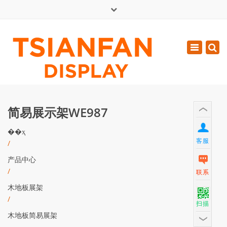
×
English
Toggle
周一 - 周六: 7:00 - 17:00
navigatio
0086-13365904989
inquiry@tsianfan.com
简易展示架WE987
��ҳ
客服
/
产品中心
/
联系
木地板展架
/
扫描
木地板简易展架