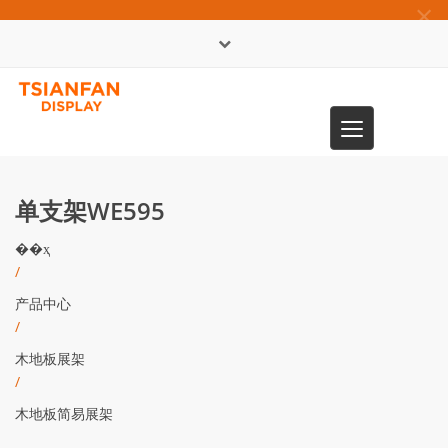
×
English
Toggle
0086-13365904989
navigation
单支架WE595
��ҳ
/
产品中心
/
木地板展架
/
木地板简易展架