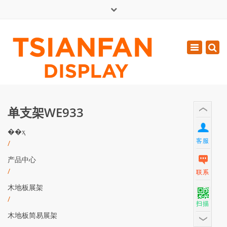
×
English
Toggle
周一 - 周六: 7:00 - 17:00
navigatio
0086-13365904989
inquiry@tsianfan.com
单支架WE933
��ҳ
客服
/
产品中心
/
联系
木地板展架
/
扫描
木地板简易展架