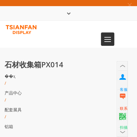
×
English
Toggle
0086-13365904989
navigation
石材收集箱PX014
��ҳ
/
客服
产品中心
/
联系
配套展具
/
铝箱
扫描