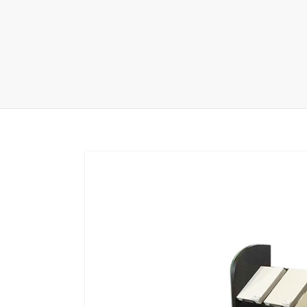
地毯展架
配套展具
包装宣传
卫浴展架
库存展架