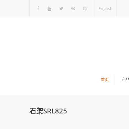
English
首页
产
瓷砖展架
石材展架
石架SRL825
马赛克展架
木地板展架