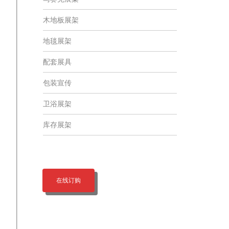
木地板展架
地毯展架
配套展具
包装宣传
卫浴展架
库存展架
在线订购