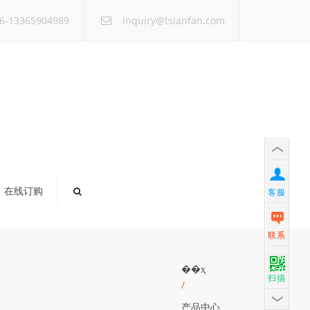
×
6-13365904989
inquiry@tsianfan.com
在线订购
客服
联系
��ҳ
扫描
/
产品中心