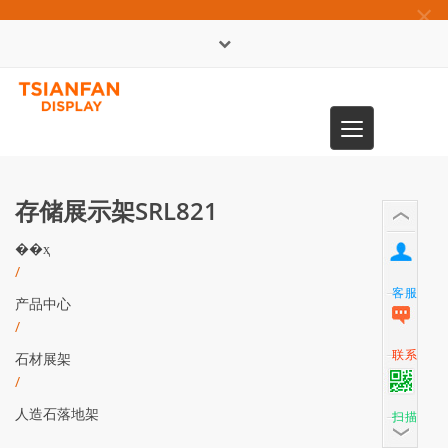
×
English
Toggle
0086-13365904989
navigation
存储展示架SRL821
��ҳ
/
客服
产品中心
/
联系
石材展架
/
人造石落地架
扫描