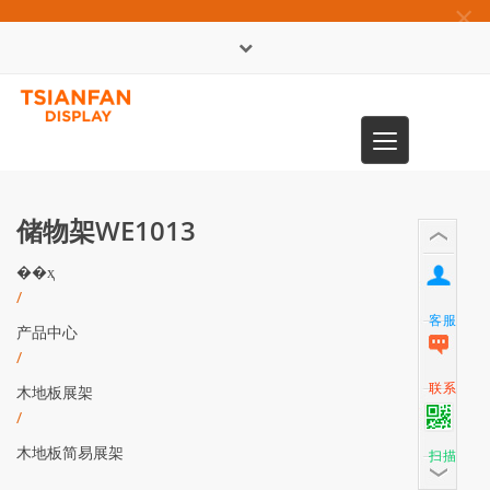
×
English
Toggle
0086-13365904989
navigation
储物架WE1013
��ҳ
/
客服
产品中心
/
联系
木地板展架
/
木地板简易展架
扫描