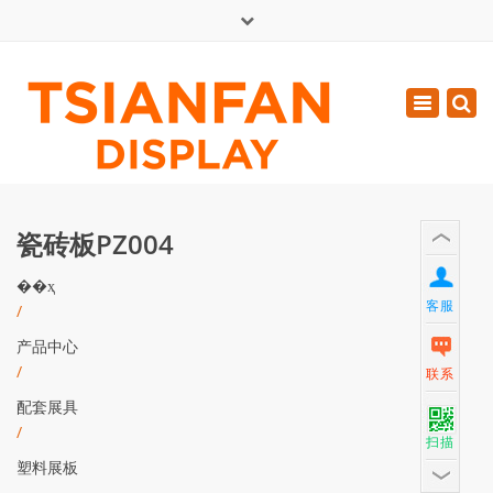
×
English
Toggle
周一 - 周六: 7:00 - 17:00
navigatio
0086-13365904989
inquiry@tsianfan.com
瓷砖板PZ004
��ҳ
客服
/
产品中心
/
联系
配套展具
/
扫描
塑料展板