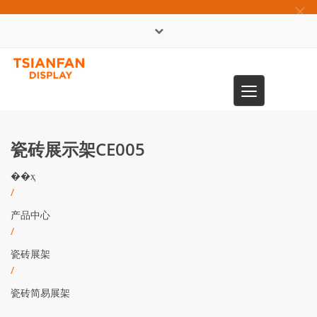
×
English
Toggle
0086-13365904989
navigation
瓷砖展示架CE005
��ҳ
/
产品中心
/
瓷砖展架
/
瓷砖简易展架