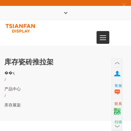
×
English
Toggle
0086-13365904989
navigation
库存瓷砖推拉架
��ҳ
/
客服
产品中心
/
联系
库存展架
扫描