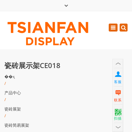
×
English
Toggle
周一 - 周六: 7:00 - 17:00
navigatio
0086-13365904989
inquiry@tsianfan.com
瓷砖展示架CE018
��ҳ
客服
/
产品中心
/
联系
瓷砖展架
/
扫描
瓷砖简易展架