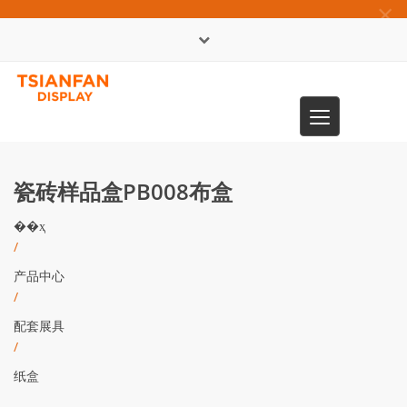
×
English
Toggle
0086-13365904989
navigation
瓷砖样品盒PB008布盒
��ҳ
/
产品中心
/
配套展具
/
纸盒