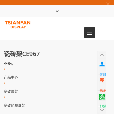
×
English
Toggle
0086-13365904989
navigation
瓷砖架CE967
��ҳ
/
客服
产品中心
/
联系
瓷砖展架
/
瓷砖简易展架
扫描