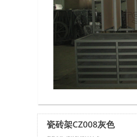
瓷砖架CZ008灰色