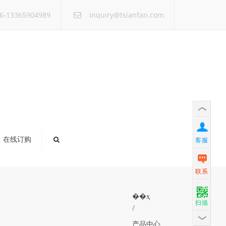
×
6-13365904989
inquiry@tsianfan.com
在线订购
客服
联系
��ҳ
扫描
/
产品中心