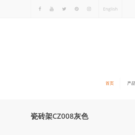
English
首页
产
瓷砖展架
石材展架
瓷砖架CZ008灰色
马赛克展架
木地板展架