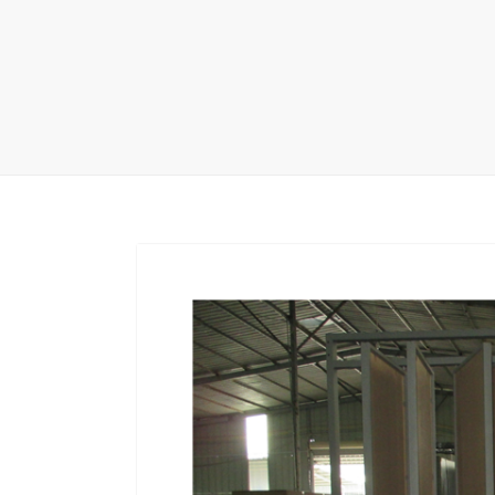
地毯展架
配套展具
包装宣传
卫浴展架
库存展架