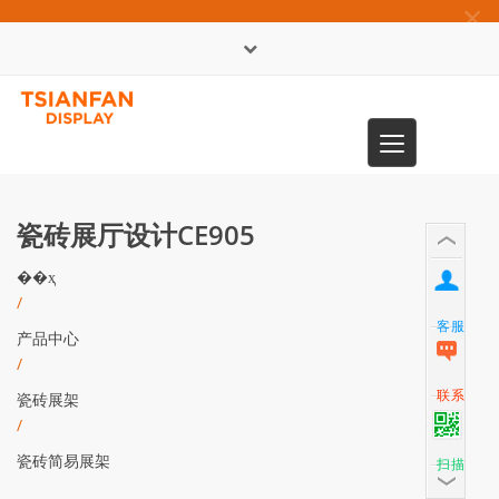
×
English
Toggle
0086-13365904989
navigation
瓷砖展厅设计CE905
��ҳ
/
客服
产品中心
/
联系
瓷砖展架
/
瓷砖简易展架
扫描