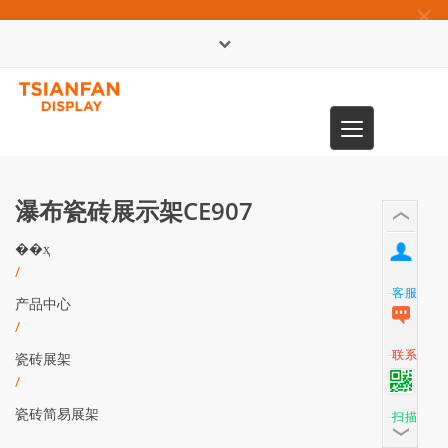
×
English
Toggle
0086-13365904989
navigation
瀑布瓷砖展示架CE907
��ҳ
/
客服
产品中心
/
联系
瓷砖展架
/
瓷砖简易展架
扫描