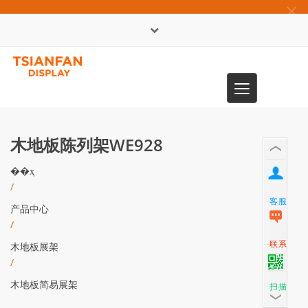
×
English
Toggle
0086-13365904989
navigation
木地板陈列架WE928
��ҳ
/
客服
产品中心
/
联系
木地板展架
/
木地板简易展架
扫描