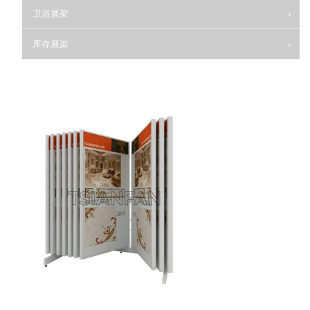
卫浴展架
库存展架