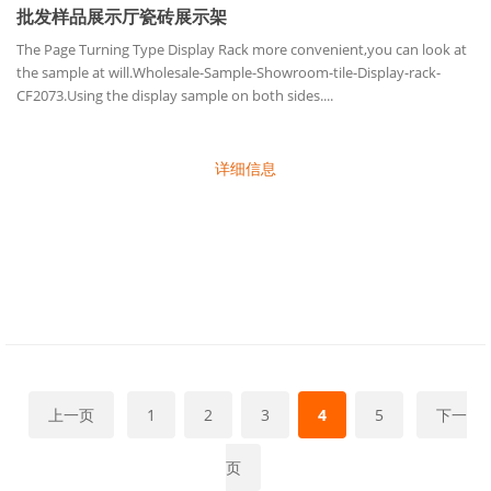
批发样品展示厅瓷砖展示架
The Page Turning Type Display Rack more convenient,you can look at
the sample at will.Wholesale-Sample-Showroom-tile-Display-rack-
CF2073.Using the display sample on both sides....
详细信息
上一页
1
2
3
4
5
下一
页