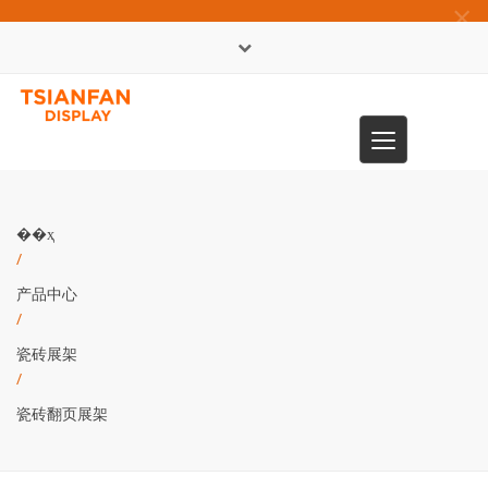
×
English
Toggle
0086-13365904989
navigation
��ҳ
/
产品中心
/
瓷砖展架
/
瓷砖翻页展架