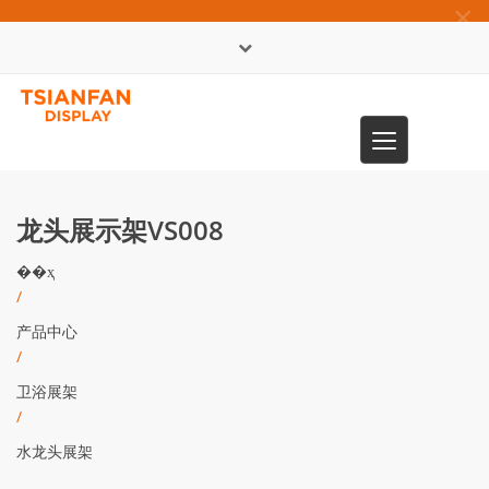
×
English
Toggle
0086-13365904989
navigation
龙头展示架VS008
��ҳ
/
产品中心
/
卫浴展架
/
水龙头展架