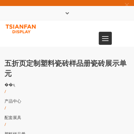
×
English
Toggle
0086-13365904989
navigation
五折页定制塑料瓷砖样品册瓷砖展示单
元
��ҳ
/
产品中心
/
配套展具
/
塑料样品册